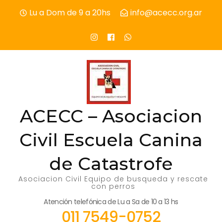
Skip
Lu a Dom de 9 a 20hs
info@acecc.org.ar
to
content
(Press
Enter)
ACECC – Asociacion
Civil Escuela Canina
de Catastrofe
Asociacion Civil Equipo de busqueda y rescate
con perros
Atención telefónica de Lu a Sa de 10 a 13 hs
011 7549-0752