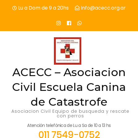
Skip
Lu a Dom de 9 a 20hs
info@acecc.org.ar
to
content
(Press
Enter)
ACECC – Asociacion
Civil Escuela Canina
de Catastrofe
Asociacion Civil Equipo de busqueda y rescate
con perros
Atención telefónica de Lu a Sa de 10 a 13 hs
011 7549-0752