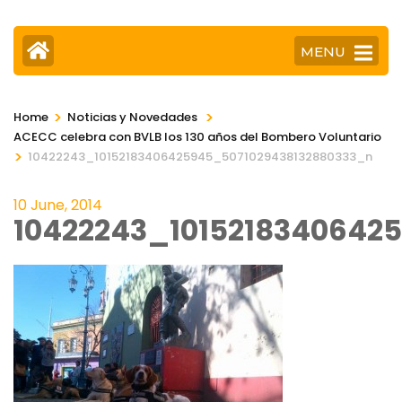
MENU
>
>
Home
Noticias y Novedades
ACECC celebra con BVLB los 130 años del Bombero Voluntario
>
10422243_10152183406425945_5071029438132880333_n
10 June, 2014
10422243_1015218340642