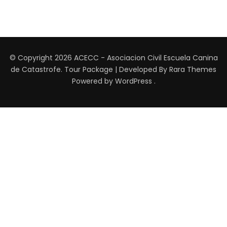
© Copyright 2026
ACECC - Asociacion Civil Escuela Canina
de Catastrofe
.
Tour Package | Developed By
Rara Themes
Powered by
WordPress
.