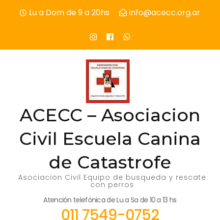
Skip
Lu a Dom de 9 a 20hs
info@acecc.org.ar
to
content
(Press
Enter)
ACECC – Asociacion
Civil Escuela Canina
de Catastrofe
Asociacion Civil Equipo de busqueda y rescate
con perros
Atención telefónica de Lu a Sa de 10 a 13 hs
011 7549-0752