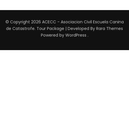
© Copyright 2026
ACECC - Asociacion Civil Escuela Canina
de Catastrofe
.
Tour Package | Developed By
Rara Themes
Powered by
WordPress
.