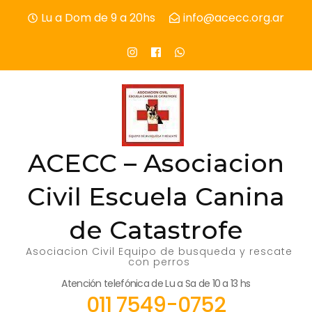
Skip
Lu a Dom de 9 a 20hs
info@acecc.org.ar
to
content
(Press
Enter)
ACECC – Asociacion
Civil Escuela Canina
de Catastrofe
Asociacion Civil Equipo de busqueda y rescate
con perros
Atención telefónica de Lu a Sa de 10 a 13 hs
011 7549-0752