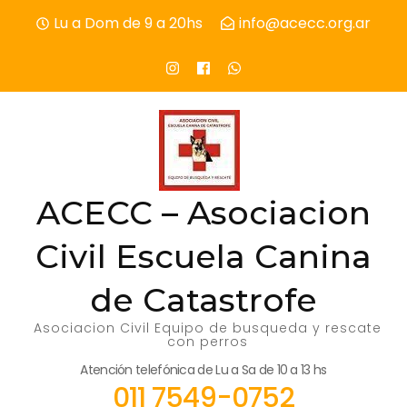
Skip
Lu a Dom de 9 a 20hs
info@acecc.org.ar
to
content
(Press
Enter)
ACECC – Asociacion
Civil Escuela Canina
de Catastrofe
Asociacion Civil Equipo de busqueda y rescate
con perros
Atención telefónica de Lu a Sa de 10 a 13 hs
011 7549-0752