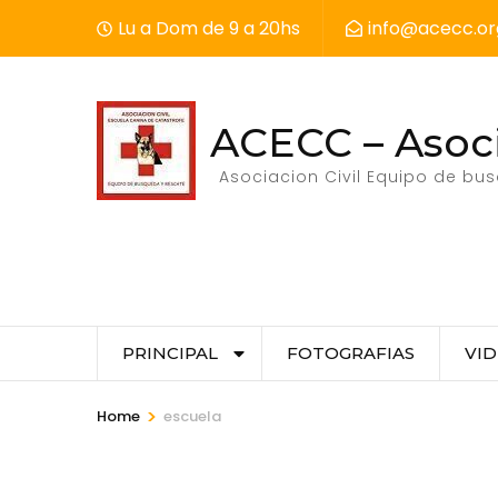
Skip
Lu a Dom de 9 a 20hs
info@acecc.or
to
content
(Press
ACECC – Asoci
Enter)
Asociacion Civil Equipo de bu
PRINCIPAL
FOTOGRAFIAS
VI
>
Home
escuela