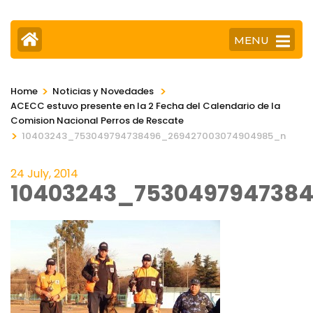
MENU
>
>
Home
Noticias y Novedades
ACECC estuvo presente en la 2 Fecha del Calendario de la
Comision Nacional Perros de Rescate
>
10403243_753049794738496_269427003074904985_n
24 July, 2014
10403243_753049794738