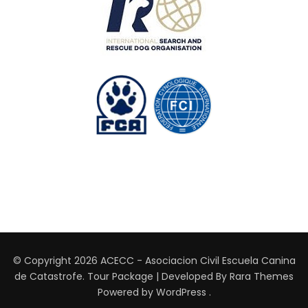
© Copyright 2026
ACECC - Asociacion Civil Escuela Canina
de Catastrofe
.
Tour Package | Developed By
Rara Themes
Powered by
WordPress
.