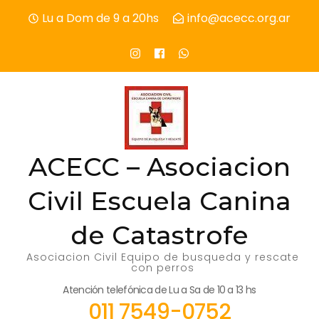
Skip
Lu a Dom de 9 a 20hs
info@acecc.org.ar
to
content
(Press
Enter)
ACECC – Asociacion
Civil Escuela Canina
de Catastrofe
Asociacion Civil Equipo de busqueda y rescate
con perros
Atención telefónica de Lu a Sa de 10 a 13 hs
011 7549-0752