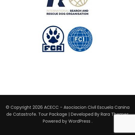
© Copyright 2026
ACECC - Asociacion Civil Escuela Canina
de Catastrofe
.
Tour Package | Developed By
Rara Themes
Powered by
WordPress
.