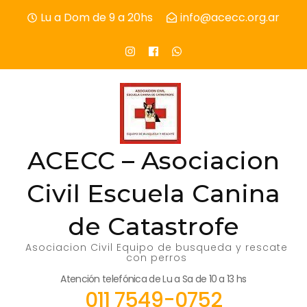
Skip
Lu a Dom de 9 a 20hs
info@acecc.org.ar
to
content
(Press
Enter)
ACECC – Asociacion
Civil Escuela Canina
de Catastrofe
Asociacion Civil Equipo de busqueda y rescate
con perros
Atención telefónica de Lu a Sa de 10 a 13 hs
011 7549-0752