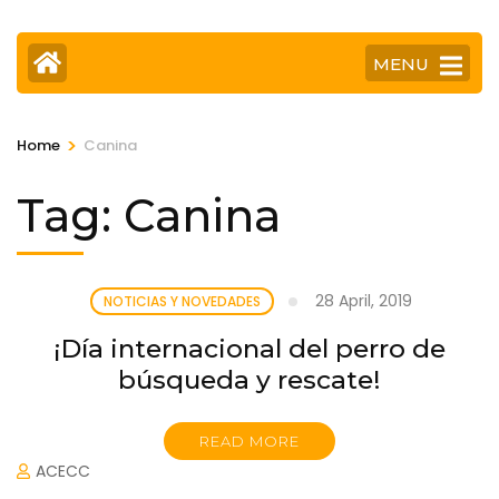
MENU
>
Home
Canina
Tag:
Canina
28 April, 2019
NOTICIAS Y NOVEDADES
¡Día internacional del perro de
búsqueda y rescate!
READ MORE
ACECC