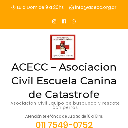
Skip
Lu a Dom de 9 a 20hs
info@acecc.org.ar
to
content
(Press
Enter)
ACECC – Asociacion
Civil Escuela Canina
de Catastrofe
Asociacion Civil Equipo de busqueda y rescate
con perros
Atención telefónica de Lu a Sa de 10 a 13 hs
011 7549-0752